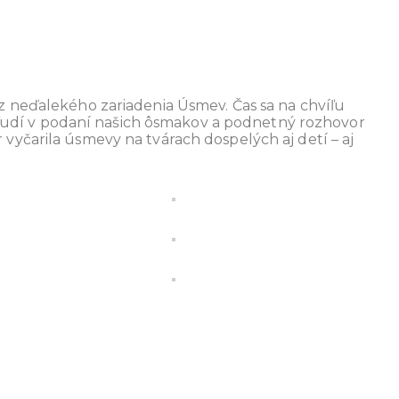
z neďalekého zariadenia Úsmev. Čas sa na chvíľu
re ľudí v podaní našich ôsmakov a podnetný rozhovor
vyčarila úsmevy na tvárach dospelých aj detí – aj