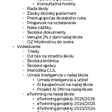
Konzultačné hodiny
Rada školy
Žiacky školský parlament
Prestup počas školského roka
Príspevok na vzdelávanie
Naše zážitky
Školské dokumenty
Venujte 2% z daní našej škole
OZ Múdrosťou do sveta
Vzdelávanie
Triedy
Od nás na strednú školu
Školská knižnica
Školské správy
Metodika CLIL
Umelá inteligencia v našej škole
Umelá inteligencia a učiteľ
AI bezpečnosť na našej škole
Projekt AI DNI na našej škole
eTwinning na našej škole
eTwinning projekty 2025/2026
eTwinning projekty 2024/2025
eTwinning projekty 2023/2024