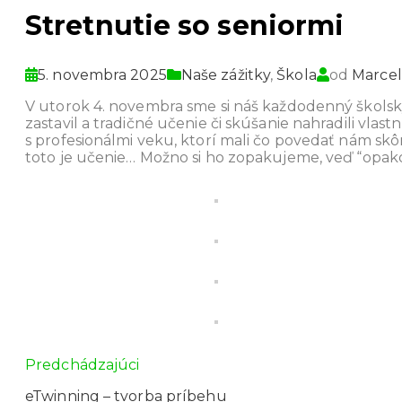
Stretnutie so seniormi
5. novembra 2025
Naše zážitky
,
Škola
od
Marcel
V utorok 4. novembra sme si náš každodenný školský
zastavil a tradičné učenie či skúšanie nahradili vl
s profesionálmi veku, ktorí mali čo povedať nám skô
toto je učenie… Možno si ho zopakujeme, veď “opak
Predchádzajúci
eTwinning – tvorba príbehu