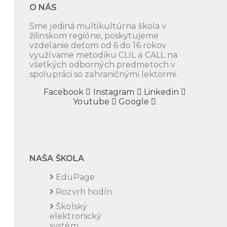
O NÁS
Sme jediná multikultúrna škola v
žilinskom regióne, poskytujeme
vzdelanie deťom od 6 do 16 rokov
využívame metodiku CLIL a CALL na
všetkých odborných predmetoch v
spolupráci so zahraničnými lektormi.
Facebook
Instagram
Linkedin
Youtube
Google
NAŠA ŠKOLA
EduPage
Rozvrh hodín
Školský
elektronický
systém