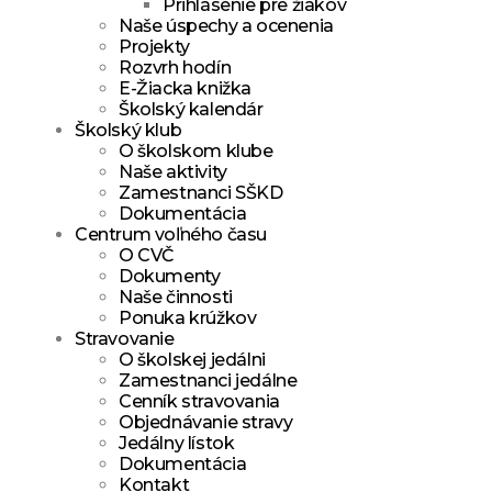
Prihlásenie pre žiakov
Naše úspechy a ocenenia
Projekty
Rozvrh hodín
E-Žiacka knižka
Školský kalendár
Školský klub
O školskom klube
Naše aktivity
Zamestnanci SŠKD
Dokumentácia
Centrum voľného času
O CVČ
Dokumenty
Naše činnosti
Ponuka krúžkov
Stravovanie
O školskej jedálni
Zamestnanci jedálne
Cenník stravovania
Objednávanie stravy
Jedálny lístok
Dokumentácia
Kontakt