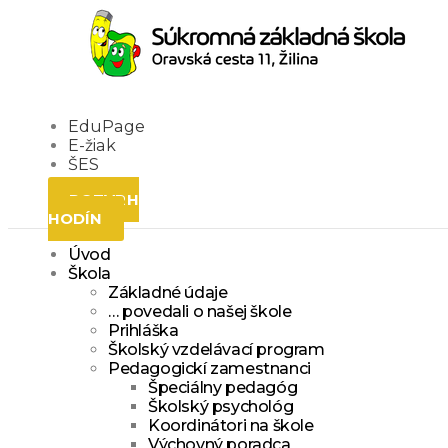
EduPage
E-žiak
ŠES
ROZVRH
HODÍN
Úvod
Škola
Základné údaje
… povedali o našej škole
Prihláška
Školský vzdelávací program
Pedagogickí zamestnanci
Špeciálny pedagóg
Školský psychológ
Koordinátori na škole
Výchovný poradca