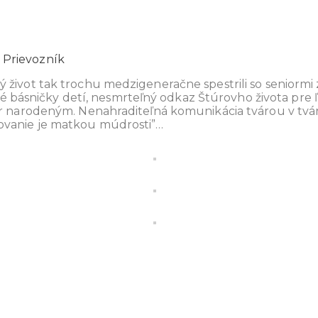
 Prievozník
 život tak trochu medzigeneračne spestrili so seniormi 
astné básničky detí, nesmrteľný odkaz Štúrovho života p
r narodeným. Nenahraditeľná komunikácia tvárou v tvár 
ovanie je matkou múdrosti”…