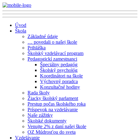
Úvod
Škola
Základné údaje
… povedali o našej škole
Prihláška
Školský vzdelávací program
Pedagogickí zamestnanci
Špeciálny pedagóg
Školský psychológ
Koordinátori na škole
Výchovný poradca
Konzultačné hodiny
Rada školy
Žiacky školský parlament
Prestup počas školského roka
Príspevok na vzdelávanie
Naše zážitky
Školské dokumenty
Venujte 2% z daní našej škole
OZ Múdrosťou do sveta
Vzdelávanie