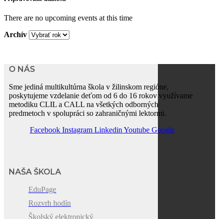
There are no upcoming events at this time
Archív
O NÁS
Sme jediná multikultúrna škola v žilinskom regióne,
poskytujeme vzdelanie deťom od 6 do 16 rokov využívame
metodiku CLIL a CALL na všetkých odborných
predmetoch v spolupráci so zahraničnými lektormi.
Facebook
Instagram
Linkedin
Youtube
Google
NAŠA ŠKOLA
EduPage
Rozvrh hodín
Školský elektronický