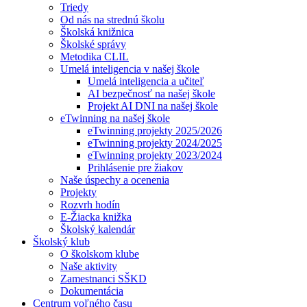
Triedy
Od nás na strednú školu
Školská knižnica
Školské správy
Metodika CLIL
Umelá inteligencia v našej škole
Umelá inteligencia a učiteľ
AI bezpečnosť na našej škole
Projekt AI DNI na našej škole
eTwinning na našej škole
eTwinning projekty 2025/2026
eTwinning projekty 2024/2025
eTwinning projekty 2023/2024
Prihlásenie pre žiakov
Naše úspechy a ocenenia
Projekty
Rozvrh hodín
E-Žiacka knižka
Školský kalendár
Školský klub
O školskom klube
Naše aktivity
Zamestnanci SŠKD
Dokumentácia
Centrum voľného času