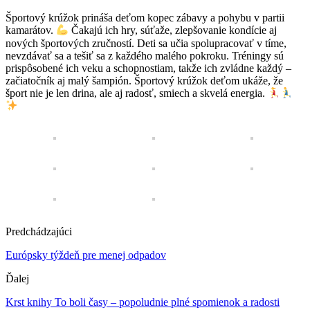
Športový krúžok prináša deťom kopec zábavy a pohybu v partii
kamarátov.
Čakajú ich hry, súťaže, zlepšovanie kondície aj
nových športových zručností. Deti sa učia spolupracovať v tíme,
nevzdávať sa a tešiť sa z každého malého pokroku. Tréningy sú
prispôsobené ich veku a schopnostiam, takže ich zvládne každý –
začiatočník aj malý šampión. Športový krúžok deťom ukáže, že
šport nie je len drina, ale aj radosť, smiech a skvelá energia.
Predchádzajúci
Európsky týždeň pre menej odpadov
Ďalej
Krst knihy To boli časy – popoludnie plné spomienok a radosti