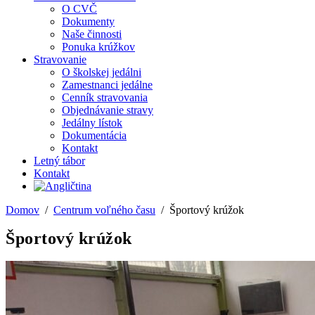
O CVČ
Dokumenty
Naše činnosti
Ponuka krúžkov
Stravovanie
O školskej jedálni
Zamestnanci jedálne
Cenník stravovania
Objednávanie stravy
Jedálny lístok
Dokumentácia
Kontakt
Letný tábor
Kontakt
Domov
Centrum voľného času
Športový krúžok
Športový krúžok