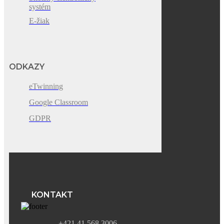
systém
E-žiak
ODKAZY
eTwinning
Google Classroom
GDPR
KONTAKT
+421 41 568 3006