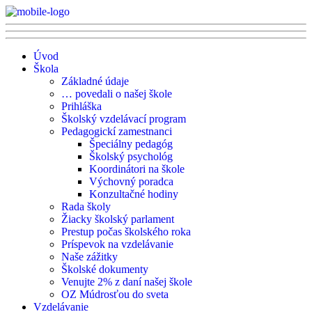
Úvod
Škola
Základné údaje
… povedali o našej škole
Prihláška
Školský vzdelávací program
Pedagogickí zamestnanci
Špeciálny pedagóg
Školský psychológ
Koordinátori na škole
Výchovný poradca
Konzultačné hodiny
Rada školy
Žiacky školský parlament
Prestup počas školského roka
Príspevok na vzdelávanie
Naše zážitky
Školské dokumenty
Venujte 2% z daní našej škole
OZ Múdrosťou do sveta
Vzdelávanie