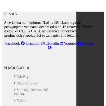
O NÁS
Sme jediná multikultúrna škola v žilinskom regióne,
poskytujeme vzdelanie deťom od 6 do 16 rokov využívame
metodiku CLIL a CALL na všetkých odborných
predmetoch v spolupráci so zahraničnými lektormi.
Facebook
Instagram
Linkedin
Youtube
Google
NAŠA ŠKOLA
EduPage
Rozvrh hodín
Školský elektronický
systém
E-žiak