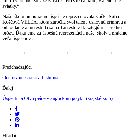
kolo 19.ročníka súťaže Ruské slovo s tematikou „Kalendárne
sviatky.“
Našu školu mimoriadne úspešne reprezentovala žiačka Sofia
Koščová,VIII.EA, ktorá zúročila svoj talent, usilovnú prípravu a
odhodlanie a umiestnila sa na 1.mieste v II. kategórii – prednes
prózy. Ďakujeme za úspešnú reprezentáciu našej školy a prajeme
veľa úspechov !
Predchádzajúci
Oceňovanie žiakov 1. stupňa
Ďalej
Úspech na Olympiáde v anglickom jazyku (krajské kolo)
Hľadať