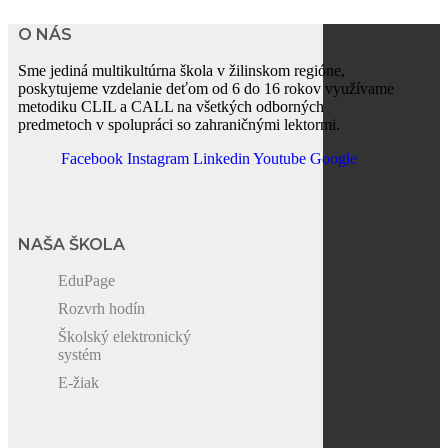
O NÁS
Sme jediná multikultúrna škola v žilinskom regióne,
poskytujeme vzdelanie deťom od 6 do 16 rokov využívame
metodiku CLIL a CALL na všetkých odborných
predmetoch v spolupráci so zahraničnými lektormi.
Facebook
Instagram
Linkedin
Youtube
Google
NAŠA ŠKOLA
EduPage
Rozvrh hodín
Školský elektronický
systém
E-žiak