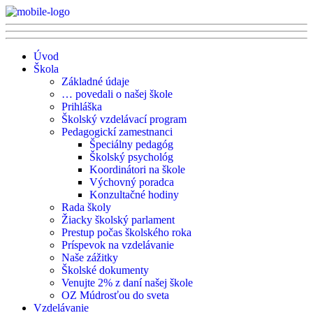
Úvod
Škola
Základné údaje
… povedali o našej škole
Prihláška
Školský vzdelávací program
Pedagogickí zamestnanci
Špeciálny pedagóg
Školský psychológ
Koordinátori na škole
Výchovný poradca
Konzultačné hodiny
Rada školy
Žiacky školský parlament
Prestup počas školského roka
Príspevok na vzdelávanie
Naše zážitky
Školské dokumenty
Venujte 2% z daní našej škole
OZ Múdrosťou do sveta
Vzdelávanie