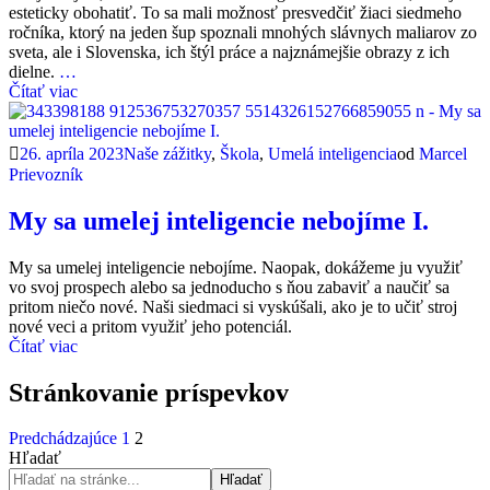
esteticky obohatiť. To sa mali možnosť presvedčiť žiaci siedmeho
ročníka, ktorý na jeden šup spoznali mnohých slávnych maliarov zo
sveta, ale i Slovenska, ich štýl práce a najznámejšie obrazy z ich
dielne.
…
Čítať viac
26. apríla 2023
Naše zážitky
,
Škola
,
Umelá inteligencia
od
Marcel
Prievozník
My sa umelej inteligencie nebojíme I.
My sa umelej inteligencie nebojíme. Naopak, dokážeme ju využiť
vo svoj prospech alebo sa jednoducho s ňou zabaviť a naučiť sa
pritom niečo nové. Naši siedmaci si vyskúšali, ako je to učiť stroj
nové veci a pritom využiť jeho potenciál.
Čítať viac
Stránkovanie príspevkov
Predchádzajúce
1
2
Hľadať
Hľadať