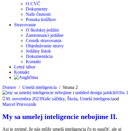
O CVČ
Dokumenty
Naše činnosti
Ponuka krúžkov
Stravovanie
O školskej jedálni
Zamestnanci jedálne
Cenník stravovania
Objednávanie stravy
Jedálny lístok
Dokumentácia
Kontakt
Letný tábor
Kontakt
Domov
Umelá inteligencia
Strana 2
30. novembra 2023
Naše zážitky
,
Škola
,
Umelá inteligencia
od
Marcel Prievozník
My sa umelej inteligencie nebojíme II.
Asi je zrejmé, že nás môže umelá inteligencia čo to naučiť, ale aj