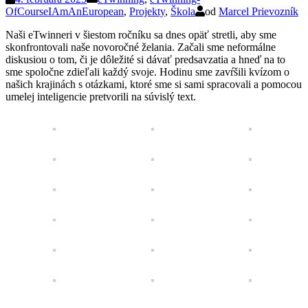
OfCourseIAmAnEuropean
,
Projekty
,
Škola
od
Marcel Prievozník
Naši eTwinneri v šiestom ročníku sa dnes opäť stretli, aby sme
skonfrontovali naše novoročné želania. Začali sme neformálne
diskusiou o tom, či je dôležité si dávať predsavzatia a hneď na to
sme spoločne zdieľali každý svoje. Hodinu sme zavŕšili kvízom o
našich krajinách s otázkami, ktoré sme si sami spracovali a pomocou
umelej inteligencie pretvorili na súvislý text.