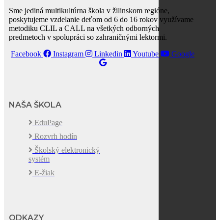
Sme jediná multikultúrna škola v žilinskom regióne,
poskytujeme vzdelanie deťom od 6 do 16 rokov využívame
metodiku CLIL a CALL na všetkých odborných
predmetoch v spolupráci so zahraničnými lektormi.
Facebook
Instagram
Linkedin
Youtube
Google
NAŠA ŠKOLA
EduPage
Rozvrh hodín
Školský elektronický
systém
E-žiak
ODKAZY