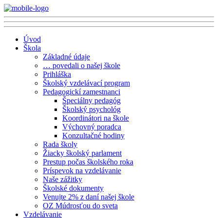
Úvod
Škola
Základné údaje
… povedali o našej škole
Prihláška
Školský vzdelávací program
Pedagogickí zamestnanci
Špeciálny pedagóg
Školský psychológ
Koordinátori na škole
Výchovný poradca
Konzultačné hodiny
Rada školy
Žiacky školský parlament
Prestup počas školského roka
Príspevok na vzdelávanie
Naše zážitky
Školské dokumenty
Venujte 2% z daní našej škole
OZ Múdrosťou do sveta
Vzdelávanie