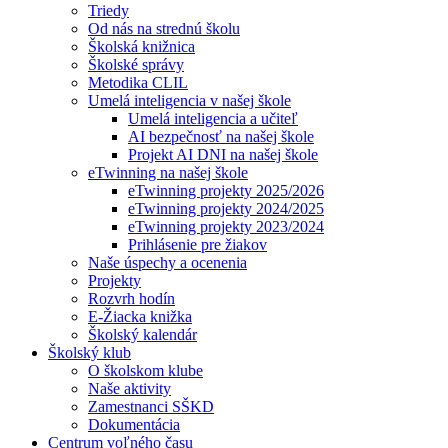
Triedy
Od nás na strednú školu
Školská knižnica
Školské správy
Metodika CLIL
Umelá inteligencia v našej škole
Umelá inteligencia a učiteľ
AI bezpečnosť na našej škole
Projekt AI DNI na našej škole
eTwinning na našej škole
eTwinning projekty 2025/2026
eTwinning projekty 2024/2025
eTwinning projekty 2023/2024
Prihlásenie pre žiakov
Naše úspechy a ocenenia
Projekty
Rozvrh hodín
E-Žiacka knižka
Školský kalendár
Školský klub
O školskom klube
Naše aktivity
Zamestnanci SŠKD
Dokumentácia
Centrum voľného času