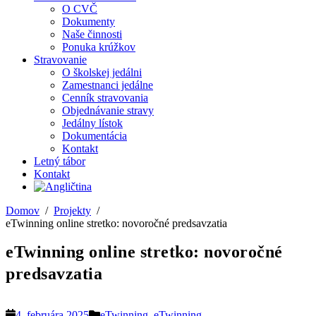
O CVČ
Dokumenty
Naše činnosti
Ponuka krúžkov
Stravovanie
O školskej jedálni
Zamestnanci jedálne
Cenník stravovania
Objednávanie stravy
Jedálny lístok
Dokumentácia
Kontakt
Letný tábor
Kontakt
Domov
Projekty
eTwinning online stretko: novoročné predsavzatia
eTwinning online stretko: novoročné
predsavzatia
4. februára 2025
eTwinning
,
eTwinning-