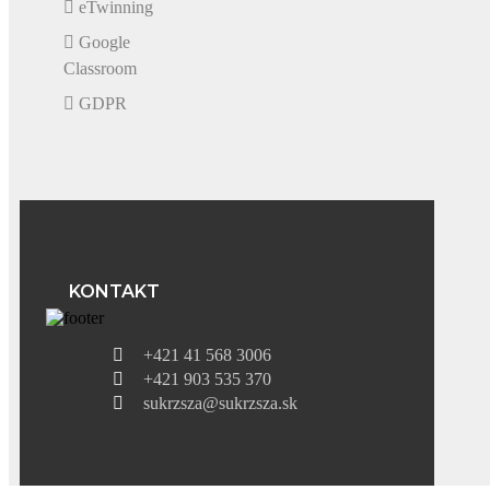
eTwinning
Google
Classroom
GDPR
KONTAKT
+421 41 568 3006
+421 903 535 370
sukrzsza@sukrzsza.sk