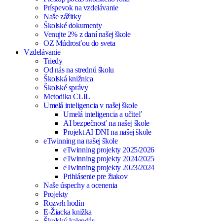
Príspevok na vzdelávanie
Naše zážitky
Školské dokumenty
Venujte 2% z daní našej škole
OZ Múdrosťou do sveta
Vzdelávanie
Triedy
Od nás na strednú školu
Školská knižnica
Školské správy
Metodika CLIL
Umelá inteligencia v našej škole
Umelá inteligencia a učiteľ
AI bezpečnosť na našej škole
Projekt AI DNI na našej škole
eTwinning na našej škole
eTwinning projekty 2025/2026
eTwinning projekty 2024/2025
eTwinning projekty 2023/2024
Prihlásenie pre žiakov
Naše úspechy a ocenenia
Projekty
Rozvrh hodín
E-Žiacka knižka
Školský kalendár