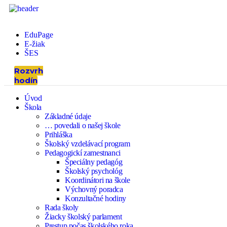
EduPage
E-žiak
ŠES
Rozvrh
hodín
Úvod
Škola
Základné údaje
… povedali o našej škole
Prihláška
Školský vzdelávací program
Pedagogickí zamestnanci
Špeciálny pedagóg
Školský psychológ
Koordinátori na škole
Výchovný poradca
Konzultačné hodiny
Rada školy
Žiacky školský parlament
Prestup počas školského roka