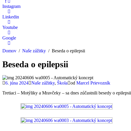
f
Instagram
Linkedin
Youtube
Google
Domov
Naše zážitky
Beseda o epilepsii
Beseda o epilepsii
6. júna 2024
Naše zážitky
,
Škola
od
Marcel Prievozník
Tretiaci – Motýliky a Mravčeky – sa dnes zúčastnili besedy o epilepsii