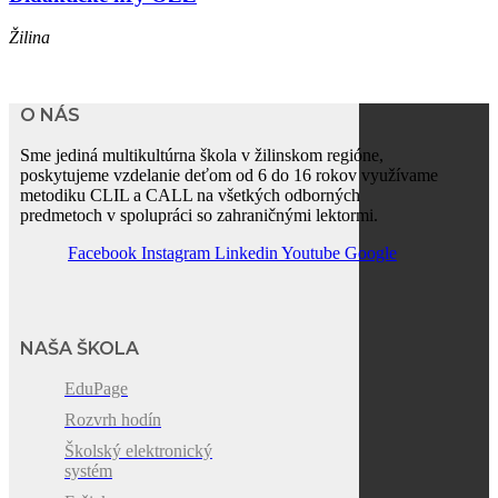
Žilina
O NÁS
Sme jediná multikultúrna škola v žilinskom regióne,
poskytujeme vzdelanie deťom od 6 do 16 rokov využívame
metodiku CLIL a CALL na všetkých odborných
predmetoch v spolupráci so zahraničnými lektormi.
Facebook
Instagram
Linkedin
Youtube
Google
NAŠA ŠKOLA
EduPage
Rozvrh hodín
Školský elektronický
systém