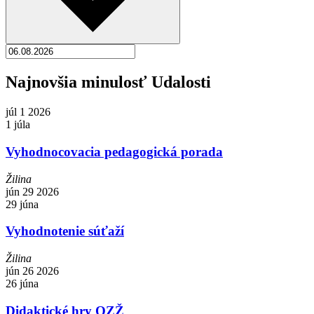
Najnovšia minulosť Udalosti
júl
1
2026
1 júla
Vyhodnocovacia pedagogická porada
Žilina
jún
29
2026
29 júna
Vyhodnotenie súťaží
Žilina
jún
26
2026
26 júna
Didaktické hry OZŽ