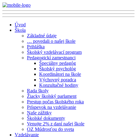
Úvod
Škola
Základné údaje
… povedali o našej škole
Prihláška
Školský vzdelávací program
Pedagogickí zamestnanci
Špeciálny pedagóg
Školský psychológ
Koordinátori na škole
Výchovný poradca
Konzultačné hodiny
Rada školy
Žiacky školský parlament
Prestup počas školského roka
Príspevok na vzdelávanie
Naše zážitky
Školské dokumenty
Venujte 2% z daní našej škole
OZ Múdrosťou do sveta
Vzdelávanie