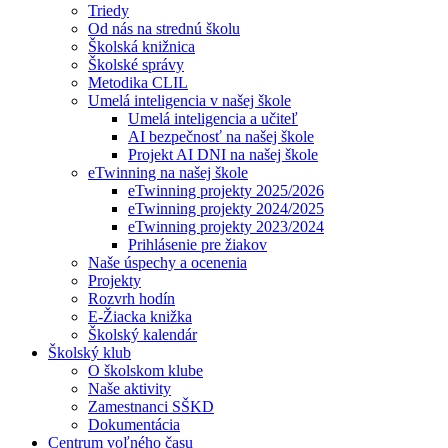
Triedy
Od nás na strednú školu
Školská knižnica
Školské správy
Metodika CLIL
Umelá inteligencia v našej škole
Umelá inteligencia a učiteľ
AI bezpečnosť na našej škole
Projekt AI DNI na našej škole
eTwinning na našej škole
eTwinning projekty 2025/2026
eTwinning projekty 2024/2025
eTwinning projekty 2023/2024
Prihlásenie pre žiakov
Naše úspechy a ocenenia
Projekty
Rozvrh hodín
E-Žiacka knižka
Školský kalendár
Školský klub
O školskom klube
Naše aktivity
Zamestnanci SŠKD
Dokumentácia
Centrum voľného času