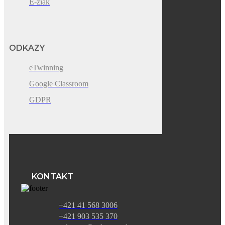
E-žiak
ODKAZY
eTwinning
Google Classroom
GDPR
KONTAKT
+421 41 568 3006
+421 903 535 370