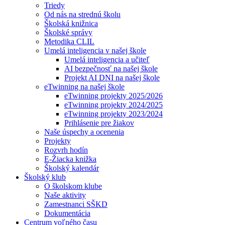
Triedy
Od nás na strednú školu
Školská knižnica
Školské správy
Metodika CLIL
Umelá inteligencia v našej škole
Umelá inteligencia a učiteľ
AI bezpečnosť na našej škole
Projekt AI DNI na našej škole
eTwinning na našej škole
eTwinning projekty 2025/2026
eTwinning projekty 2024/2025
eTwinning projekty 2023/2024
Prihlásenie pre žiakov
Naše úspechy a ocenenia
Projekty
Rozvrh hodín
E-Žiacka knižka
Školský kalendár
Školský klub
O školskom klube
Naše aktivity
Zamestnanci SŠKD
Dokumentácia
Centrum voľného času