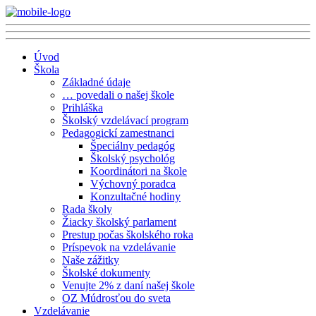
Úvod
Škola
Základné údaje
… povedali o našej škole
Prihláška
Školský vzdelávací program
Pedagogickí zamestnanci
Špeciálny pedagóg
Školský psychológ
Koordinátori na škole
Výchovný poradca
Konzultačné hodiny
Rada školy
Žiacky školský parlament
Prestup počas školského roka
Príspevok na vzdelávanie
Naše zážitky
Školské dokumenty
Venujte 2% z daní našej škole
OZ Múdrosťou do sveta
Vzdelávanie