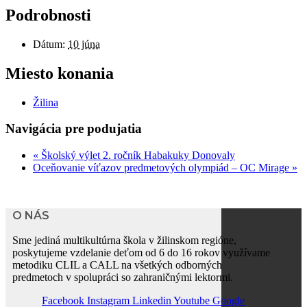
Podrobnosti
Dátum:
10 júna
Miesto konania
Žilina
Navigácia pre podujatia
«
Školský výlet 2. ročník Habakuky Donovaly
Oceňovanie víťazov predmetových olympiád – OC Mirage
»
O NÁS
Sme jediná multikultúrna škola v žilinskom regióne,
poskytujeme vzdelanie deťom od 6 do 16 rokov využívame
metodiku CLIL a CALL na všetkých odborných
predmetoch v spolupráci so zahraničnými lektormi.
Facebook
Instagram
Linkedin
Youtube
Google