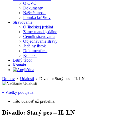
O CVČ
Dokumenty
Naše činnosti
Ponuka krúžkov
Stravovanie
O školskej jedálni
Zamestnanci jedálne
Cenník stravovania
Objednávanie stravy
Jedálny lístok
Dokumentácia
Kontakt
Letný tábor
Kontakt
Domov
Udalosti
Divadlo: Starý pes – II. LN
« Všetky podujatia
Táto udalosť už prebehla.
Divadlo: Starý pes – II. LN