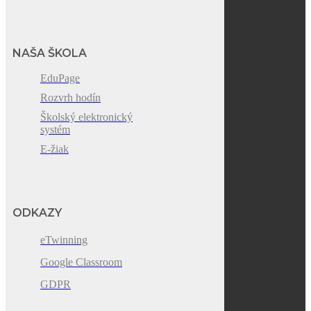
NAŠA ŠKOLA
EduPage
Rozvrh hodín
Školský elektronický
systém
E-žiak
ODKAZY
eTwinning
Google Classroom
GDPR